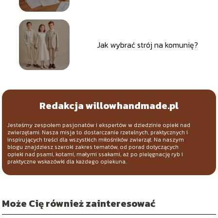
Jak wybrać strój na komunię?
Redakcja willowhandmade.pl
Jesteśmy zespołem pasjonatów i ekspertów w dziedzinie opieki nad
zwierzętami. Nasza misja to dostarczanie rzetelnych, praktycznych i
inspirujących treści dla wszystkich miłośników zwierząt. Na naszym
blogu znajdziesz szeroki zakres tematów, od porad dotyczących
opieki nad psami, kotami, małymi ssakami, aż po pielęgnację ryb i
praktyczne wskazówki dla każdego opiekuna.
Może Cię również zainteresować