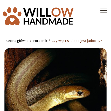
Strona główna
/
Poradnik
/
Czy wąż Eskulapa jest jadowity?