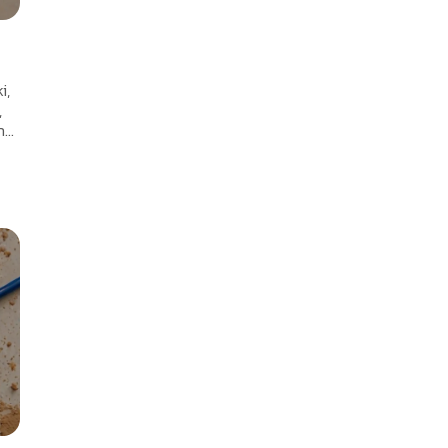
i,
,
..