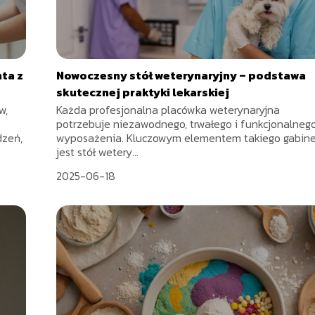
ta z
Nowoczesny stół weterynaryjny – podstawa
skutecznej praktyki lekarskiej
w,
Każda profesjonalna placówka weterynaryjna
potrzebuje niezawodnego, trwałego i funkcjonalneg
dzeń,
wyposażenia. Kluczowym elementem takiego gabin
jest stół wetery...
2025-06-18