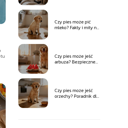
Czy pies może pić
mleko? Fakty i mity na
temat żywienia
o
etu
Czy pies może jeść
arbuza? Bezpieczne
dawkowanie i porady
Czy pies może jeść
orzechy? Poradnik dla
właścicieli