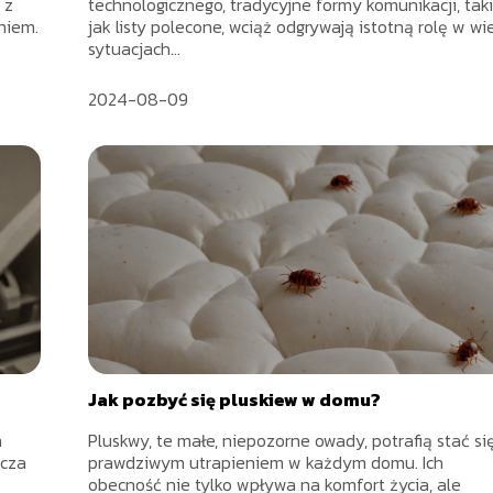
 z
technologicznego, tradycyjne formy komunikacji, tak
niem.
jak listy polecone, wciąż odgrywają istotną rolę w wi
sytuacjach...
2024-08-09
Jak pozbyć się pluskiew w domu?
h
Pluskwy, te małe, niepozorne owady, potrafią stać si
zcza
prawdziwym utrapieniem w każdym domu. Ich
obecność nie tylko wpływa na komfort życia, ale