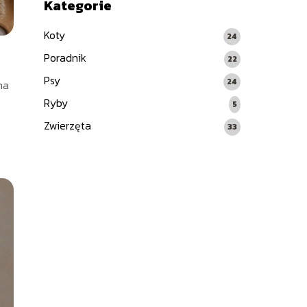
Kategorie
Koty
24
Poradnik
22
Psy
24
na
Ryby
5
Zwierzęta
33