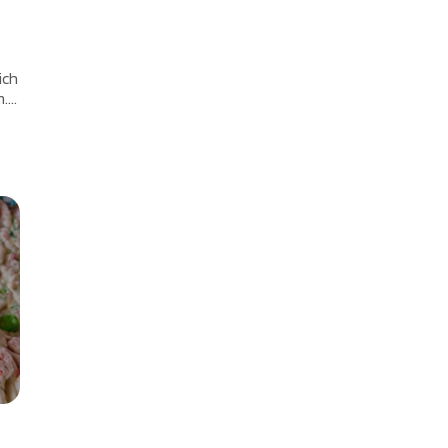
ich
...