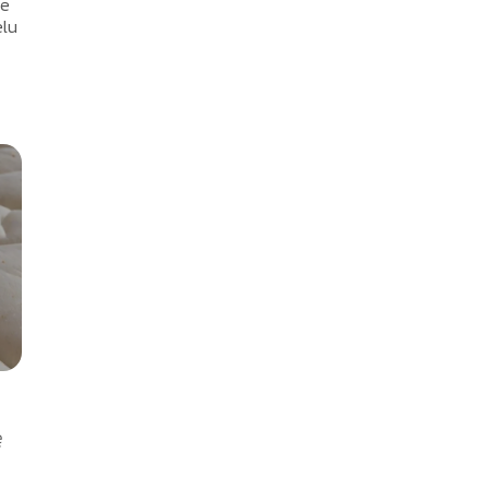
ie
elu
ę